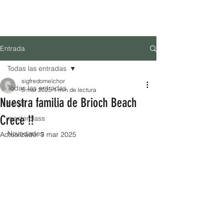
MENÚ
Tienda Online
Entrada
Todas las entradas
sigfredomelchor
Todas las entradas
5 mar 2025
1 min de lectura
Nuestra familia de Brioch Beach
salud
Crece !!
masterclass
Novedades
Actualizado:
3 mar 2025