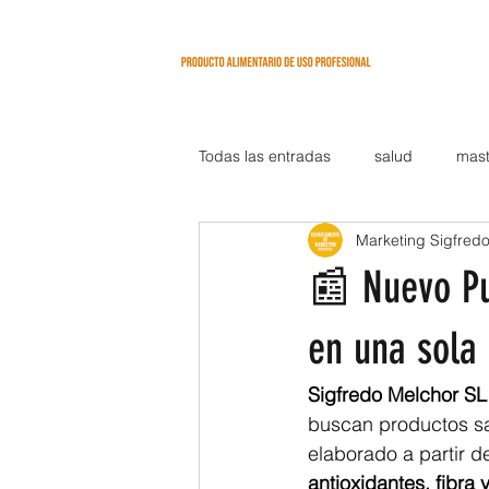
INICIO
Todas las entradas
salud
mast
Marketing Sigfred
📰 Nuevo Pur
en una sola
Sigfredo Melchor SL
buscan productos sal
elaborado a partir d
antioxidantes, fibra 