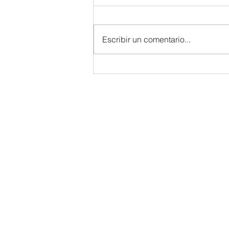
Escribir un comentario...
MUNDO KEN 2026: LA SOLUCIÓN
PROFESIONAL PARA ELEVAR LA
REPOSTERÍA Y LA COCINA AL SIGUIENTE
NIVEL
Sigfredomelchor
Inicio
Empresa