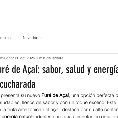
CLIENTES
GAMAS DE PRODUCTOS
CATÁLOGOS
NOTICIAS
TRAN
erclass
Novedades
omelchor
20 oct 2025
1 min de lectura
é de Açaí: sabor, salud y energí
 cucharada
 presenta su nuevo 
Puré de Açaí
, una opción perfecta 
udables, llenos de sabor y con un toque exótico. Este 
e la fruta amazónica del açaí, destaca por su alto conte
y energía natural
, ideales para una alimentación equilibr