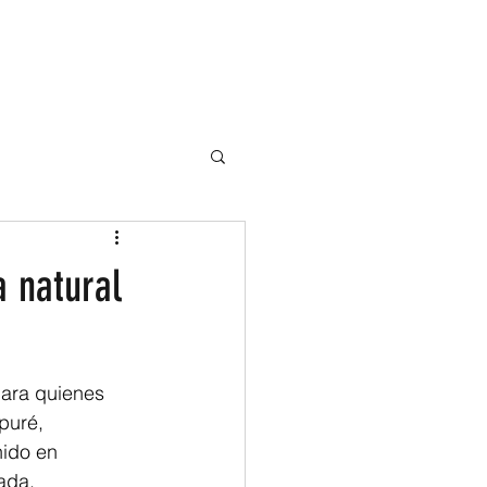
SPARENCIA
CONTACTO
Tienda Online
a natural
para quienes 
puré, 
nido en 
ada.