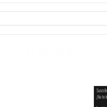
DREAMPLACE APUESTA POR EL SABOR
Sigfre
LOCAL CON ROSQUETES DE VINO HECHOS
Dots® 
EN TENERIFE PARA EL DÍA DE CANARIAS
catálo
Newsl
Contacto
Suscríb
Tenerife - La Palma
¡No te l
pedidos@sigfredomelchor.com
922122152