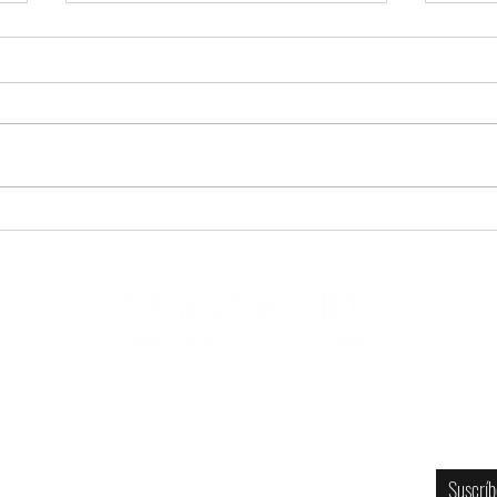
DREAMPLACE APUESTA POR EL SABOR
Sigfre
LOCAL CON ROSQUETES DE VINO HECHOS
Dots® 
EN TENERIFE PARA EL DÍA DE CANARIAS
catálo
Newsl
Contacto
Suscríb
Tenerife - La Palma