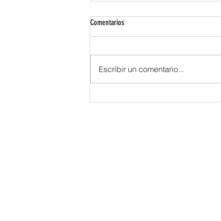
Comentarios
Escribir un comentario...
MUNDO KEN 2026: LA SOLUCIÓN
PROFESIONAL PARA ELEVAR LA
REPOSTERÍA Y LA COCINA AL SIGUIENTE
NIVEL
Sigfredomelchor
Inicio