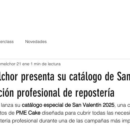
CLIENTES
GAMAS DE PRODUCTOS
CATÁLOGOS
NOTICIAS
TRAN
erclass
Novedades
omelchor
21 ene
1 min de lectura
chor presenta su catálogo de San
ión profesional de repostería
 lanza su 
catálogo especial de San Valentín 2025
, una 
tos de 
PME Cake
 diseñada para cubrir todas las neces
tería profesional durante una de las campañas más imp