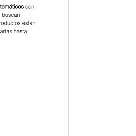
 temáticos
 con 
e buscan 
roductos están 
artas hasta 