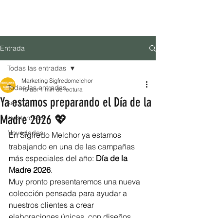
MENÚ
Tienda Online
Entrada
Todas las entradas
Marketing Sigfredomelchor
Todas las entradas
15 abr
1 min de lectura
Ya estamos preparando el Día de la
salud
Madre 2026 💖
masterclass
Novedades
En Sigfredo Melchor ya estamos 
trabajando en una de las campañas 
más especiales del año: 
Día de la 
Madre 2026
.
Muy pronto presentaremos una nueva 
colección pensada para ayudar a 
nuestros clientes a crear 
elaboraciones únicas, con diseños 