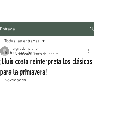
MENÚ
Tienda Online
Entrada
Todas las entradas
sigfredomelchor
Todas las entradas
16 abr 2025
1 min de lectura
¡Lluís costa reinterpreta los clásicos
salud
para la primavera!
masterclass
Novedades